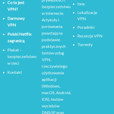
Co to jest
Inne
bezpieczeństwu
VPN?
Lokalizacje
w Internecie.
Darmowy
VPN
Artykuły i
VPN
porównania
Poradniki
powstają na
Polski Netflix
Recenzje VPN
podstawie
zagranicą
Torrenty
praktycznych
Plakat –
testów usług
bezpieczeństwo
VPN,
w sieci
rzeczywistego
Kontakt
użytkowania
aplikacji
(Windows,
macOS, Android,
iOS), testów
wycieków
DNS/IP oraz