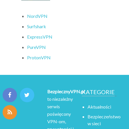
NordVPN
Surfshark
ExpressVPN
PureVPN
ProtonVPN
KATEGORIE
BezpiecznyVPN.pl
to niezależny
serwis
Aktualności
poświęcony
Bezpieczeństwo
VPN-om,
w sieci
prywatności i