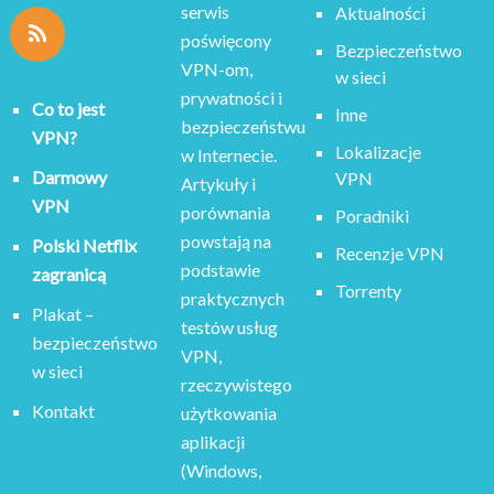
serwis
Aktualności
poświęcony
Bezpieczeństwo
VPN-om,
w sieci
prywatności i
Co to jest
Inne
bezpieczeństwu
VPN?
Lokalizacje
w Internecie.
Darmowy
VPN
Artykuły i
VPN
porównania
Poradniki
powstają na
Polski Netflix
Recenzje VPN
podstawie
zagranicą
Torrenty
praktycznych
Plakat –
testów usług
bezpieczeństwo
VPN,
w sieci
rzeczywistego
Kontakt
użytkowania
aplikacji
(Windows,