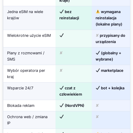
kraje)
Jedna eSIM na wiele
bez
wymagana
krajów
reinstalacji
reinstalacja
(lokalne plany)
Wielokrotne użycie eSIM
✘
przypisany do
urządzenia
Plany z rozmowami /
✘
(globalny +
SMS
wybrane)
Wybór operatora per
✘
marketplace
kraj
Wsparcie 24/7
czat z
bot + kolejka
człowiekiem
Blokada reklam
(NordVPN)
✘
Ochrona web / zmiana
✘
IP