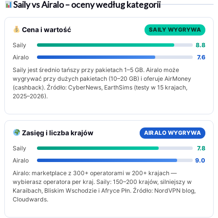
Saily vs Airalo – oceny według kategorii
Cena i wartość
SAILY WYGRYWA
Saily
8.8
Airalo
7.6
Saily jest średnio tańszy przy pakietach 1–5 GB. Airalo może
wygrywać przy dużych pakietach (10–20 GB) i oferuje AirMoney
(cashback). Źródło: CyberNews, EarthSims (testy w 15 krajach,
2025–2026).
Zasięg i liczba krajów
AIRALO WYGRYWA
Saily
7.8
Airalo
9.0
Airalo: marketplace z 300+ operatorami w 200+ krajach —
wybierasz operatora per kraj. Saily: 150–200 krajów, silniejszy w
Karaibach, Bliskim Wschodzie i Afryce Płn. Źródło: NordVPN blog,
Cloudwards.