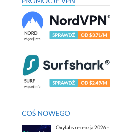
PROMOCJE VPN
NORD
SPRAWDŹ
OD $3.71/M
więcej info
SURF
SPRAWDŹ
OD $2.49/M
więcej info
COŚ NOWEGO
Oxylabs recenzja 2026 –