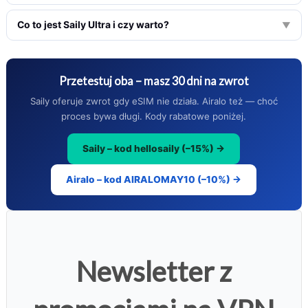
Co to jest Saily Ultra i czy warto?
▼
Przetestuj oba – masz 30 dni na zwrot
Saily oferuje zwrot gdy eSIM nie działa. Airalo też — choć
proces bywa długi. Kody rabatowe poniżej.
Saily – kod hellosaily (–15%) →
Airalo – kod AIRALOMAY10 (–10%) →
Newsletter z