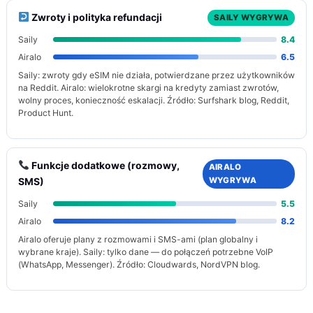
Zwroty i polityka refundacji
SAILY WYGRYWA
Saily
8.4
Airalo
6.5
Saily: zwroty gdy eSIM nie działa, potwierdzane przez użytkowników
na Reddit. Airalo: wielokrotne skargi na kredyty zamiast zwrotów,
wolny proces, konieczność eskalacji. Źródło: Surfshark blog, Reddit,
Product Hunt.
Funkcje dodatkowe (rozmowy,
AIRALO
WYGRYWA
SMS)
Saily
5.5
Airalo
8.2
Airalo oferuje plany z rozmowami i SMS-ami (plan globalny i
wybrane kraje). Saily: tylko dane — do połączeń potrzebne VoIP
(WhatsApp, Messenger). Źródło: Cloudwards, NordVPN blog.