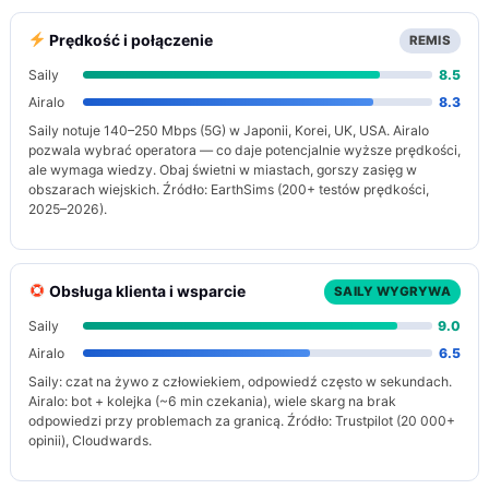
Prędkość i połączenie
REMIS
Saily
8.5
Airalo
8.3
Saily notuje 140–250 Mbps (5G) w Japonii, Korei, UK, USA. Airalo
pozwala wybrać operatora — co daje potencjalnie wyższe prędkości,
ale wymaga wiedzy. Obaj świetni w miastach, gorszy zasięg w
obszarach wiejskich. Źródło: EarthSims (200+ testów prędkości,
2025–2026).
Obsługa klienta i wsparcie
SAILY WYGRYWA
Saily
9.0
Airalo
6.5
Saily: czat na żywo z człowiekiem, odpowiedź często w sekundach.
Airalo: bot + kolejka (~6 min czekania), wiele skarg na brak
odpowiedzi przy problemach za granicą. Źródło: Trustpilot (20 000+
opinii), Cloudwards.