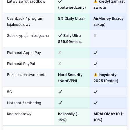
Łatwy zwrot środków
kredyt zamiast
(potwierdzony)
zwrotu
Cashback / program
8% (Saily Ultra)
AirMoney (każdy
lojalnościowy
zakup)
Subskrypcja miesięczna
Saily Ultra
✘
$59.99/mies.
Płatność Apple Pay
✘
Płatność PayPal
✘
Bezpieczeństwo konta
Nord Security
incydenty
(NordVPN)
2025 (Reddit)
5G
Hotspot / tethering
Kod rabatowy
hellosaily (–
AIRALOMAY10 (–
15%)
10%)