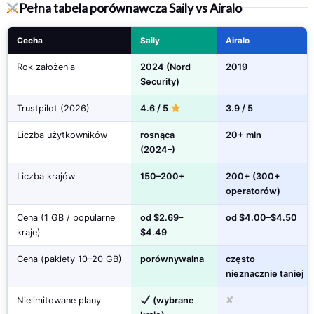
Pełna tabela porównawcza Saily vs Airalo
Cecha
Saily
Airalo
Rok założenia
2024 (Nord
2019
Security)
Trustpilot (2026)
4.6 / 5
3.9 / 5
Liczba użytkowników
rosnąca
20+ mln
(2024–)
Liczba krajów
150–200+
200+ (300+
operatorów)
Cena (1 GB / popularne
od $2.69–
od $4.00–$4.50
kraje)
$4.49
Cena (pakiety 10–20 GB)
porównywalna
często
nieznacznie taniej
Nielimitowane plany
(wybrane
✘