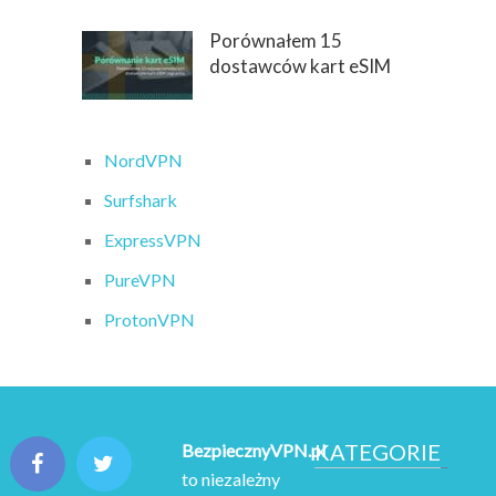
Porównałem 15
dostawców kart eSIM
NordVPN
Surfshark
ExpressVPN
PureVPN
ProtonVPN
KATEGORIE
BezpiecznyVPN.pl
to niezależny