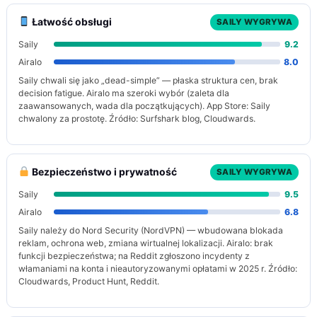
Łatwość obsługi
SAILY WYGRYWA
Saily
9.2
Airalo
8.0
Saily chwali się jako „dead-simple” — płaska struktura cen, brak
decision fatigue. Airalo ma szeroki wybór (zaleta dla
zaawansowanych, wada dla początkujących). App Store: Saily
chwalony za prostotę. Źródło: Surfshark blog, Cloudwards.
Bezpieczeństwo i prywatność
SAILY WYGRYWA
Saily
9.5
Airalo
6.8
Saily należy do Nord Security (NordVPN) — wbudowana blokada
reklam, ochrona web, zmiana wirtualnej lokalizacji. Airalo: brak
funkcji bezpieczeństwa; na Reddit zgłoszono incydenty z
włamaniami na konta i nieautoryzowanymi opłatami w 2025 r. Źródło:
Cloudwards, Product Hunt, Reddit.