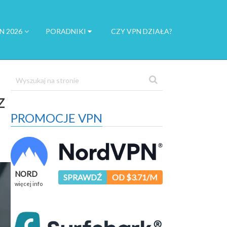
N 2026
PORADNIKI
CZY VPN DZIAŁA?
z
PROMOCJE VPN
NORD
SPRAWDŹ
OD $3.71/M
więcej info