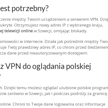
jest potrzebny?
ączenie między Twoim urządzeniem a serwerem VPN. Dzię
 ukryte. Otrzymujesz nowy adres IP z wybranego kraju,
j telewizji online
w Szwecji, omijając blokady.
nimowości w internecie. Działa jak pośrednik między Tw
je Twój prawdziwy adres IP, co chroni przed śledzenie
piecza dane przed nieautoryzowanym dostępem.
z VPN do oglądania polskiej
?
h. Dzięki temu możesz oglądać ulubione polskie progra
zne zarówno w Szwecji, jak i podczas podróży za granicę.
online. Chroni to Twoje dane logowania oraz informacje