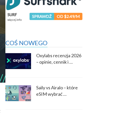
SURF
SPRAWDŹ
OD $2.49/M
więcej info
COŚ NOWEGO
Oxylabs recenzja 2026
– opinie, cennik i …
Saily vs Airalo – które
eSIM wybrać …
z