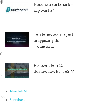
j!
Recenzja SurfShark –
czy warto?
Ten telewizor nie jest
przypisany do
Twojego …
y
Porównałem 15
dostawców kart eSIM
ie
NordVPN
ne,
Surfshark