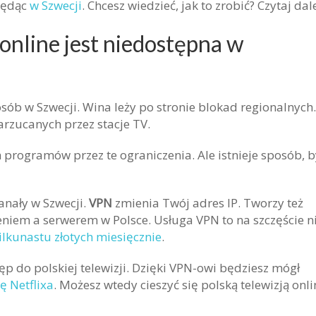
 będąc
w Szwecji
. Chcesz wiedzieć, jak to zrobić? Czytaj dale
online jest niedostępna w
osób w Szwecji. Wina leży po stronie blokad regionalnych.
arzucanych przez stacje TV.
programów przez te ograniczenia. Ale istnieje sposób, b
kanały w Szwecji.
VPN
zmienia Twój adres IP. Tworzy też
iem a serwerem w Polsce. Usługa VPN to na szczęście n
ilkunastu złotych miesięcznie
.
ęp do polskiej telewizji. Dzięki VPN-owi będziesz mógł
ę Netflixa
. Możesz wtedy cieszyć się polską telewizją onli