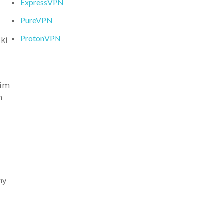
ExpressVPN
PureVPN
ProtonVPN
ki
oim
m
my