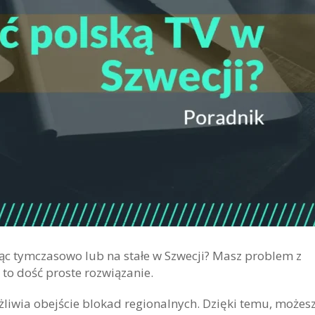
jąc tymczasowo lub na stałe w Szwecji? Masz problem z
o dość proste rozwiązanie.
iwia obejście blokad regionalnych. Dzięki temu, możes