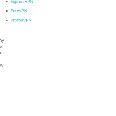
ExpressVPN
PureVPN
ProtonVPN
u
my
e
go
ów
ć