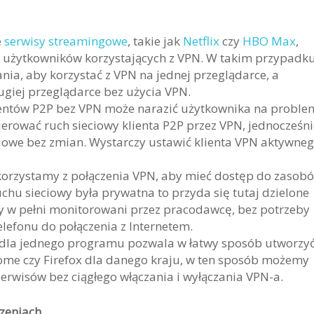
e
serwisy streamingowe
, takie jak
Netflix
czy
HBO Max
,
a użytkowników korzystających z VPN. W takim przypadk
ia, aby korzystać z VPN na jednej przeglądarce, a
ugiej przeglądarce bez użycia VPN.
lientów P2P bez VPN może narazić użytkownika na proble
ierować ruch sieciowy klienta P2P przez VPN, jednocześni
ciowe bez zmian. Wystarczy ustawić klienta VPN aktywne
 korzystamy z połączenia VPN, aby mieć dostęp do zasob
uchu sieciowy była prywatna to przyda się tutaj dzielone
y w pełni monitorowani przez pracodawcę, bez potrzeby
lefonu do połączenia z Internetem.
dla jednego programu pozwala w łatwy sposób utworzy
ome czy Firefox dla danego kraju, w ten sposób możemy
h serwisów bez ciągłego włączania i wyłączania VPN-a.
dzeniach