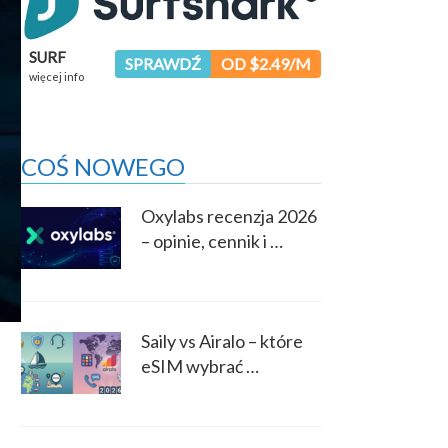
SURF
SPRAWDŹ
OD $2.49/M
więcej info
COŚ NOWEGO
Oxylabs recenzja 2026
– opinie, cennik i …
Saily vs Airalo – które
eSIM wybrać …