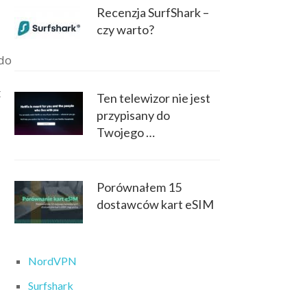
Recenzja SurfShark –
czy warto?
 do
t
Ten telewizor nie jest
przypisany do
Twojego …
Porównałem 15
dostawców kart eSIM
NordVPN
Surfshark