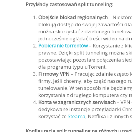
Przykłady zastosowań split tunneling:
Obejście blokad regionalnych
– Niektór
blokują dostęp do swojej zawartości dl
można skorzystać z dzielonego tunelowan
jednocześnie oglądać treści wideo na dr
Pobieranie torrentów
– Korzystanie z k
prawne. Dzięki split tunneling można sk
pozostawiając pozostałe połączenia sie
dla programu typu uTorrent.
Firmowy VPN
– Pracując zdalnie często
firmy. Jeśli chcemy, aby część naszego r
tunelowanie. W ten sposób nie będziem
korzystania z drugiego komputera czy te
Konta w zagranicznych serwisach
– VPN 
dedykowane instancje przeglądarki Chr
korzystać ze
Steama
, Netflixa i z innyc
Konfiguracja split tunneling na różnych urzą