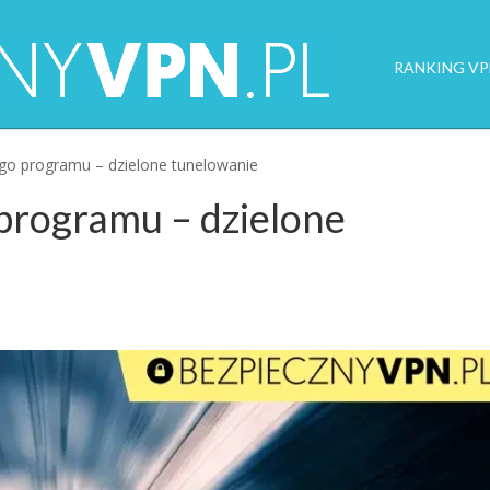
RANKING VP
ego programu – dzielone tunelowanie
 programu – dzielone