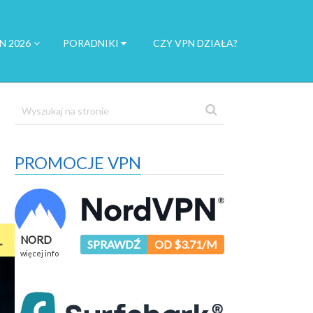
N 2026
PORADNIKI
CZY VPN DZIAŁA?
PROMOCJE VPN
NORD
SPRAWDŹ
OD $3.71/M
więcej info