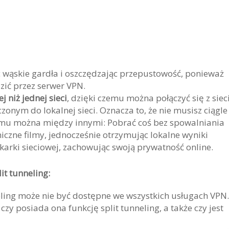
c wąskie gardła i oszczędzając przepustowość, ponieważ
zić przez serwer VPN.
 niż jednej sieci
, dzięki czemu można połączyć się z siec
onym do lokalnej sieci. Oznacza to, że nie musisz ciągle
 temu można między innymi: Pobrać coś bez spowalniania
czne filmy, jednocześnie otrzymując lokalne wyniki
arki sieciowej, zachowując swoją prywatność online.
it tunneling:
eling może nie być dostępne we wszystkich usługach VPN.
y posiada ona funkcję split tunneling, a także czy jest